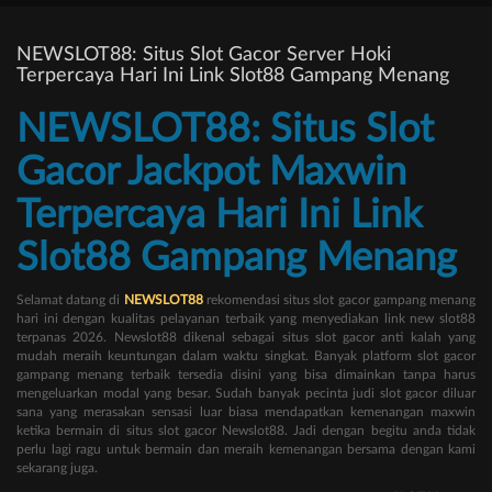
NEWSLOT88: Situs Slot Gacor Server Hoki
Terpercaya Hari Ini Link Slot88 Gampang Menang
NEWSLOT88: Situs Slot
Gacor Jackpot Maxwin
Terpercaya Hari Ini Link
Slot88 Gampang Menang
Selamat datang di
NEWSLOT88
rekomendasi situs slot gacor gampang menang
hari ini dengan kualitas pelayanan terbaik yang menyediakan link new slot88
terpanas 2026. Newslot88 dikenal sebagai situs slot gacor anti kalah yang
mudah meraih keuntungan dalam waktu singkat. Banyak platform slot gacor
gampang menang terbaik tersedia disini yang bisa dimainkan tanpa harus
mengeluarkan modal yang besar. Sudah banyak pecinta judi slot gacor diluar
sana yang merasakan sensasi luar biasa mendapatkan kemenangan maxwin
ketika bermain di situs slot gacor Newslot88. Jadi dengan begitu anda tidak
perlu lagi ragu untuk bermain dan meraih kemenangan bersama dengan kami
sekarang juga.