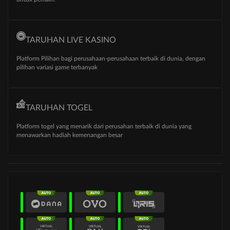
TARUHAN LIVE KASINO
Platform Pilihan bagi perusahaan-perusahaan terbaik di dunia, dengan
pilihan variasi game terbanyak
TARUHAN TOGEL
Platform togel yang menarik dari perusahan terbaik di dunia yang
menawarkan hadiah kemenangan besar