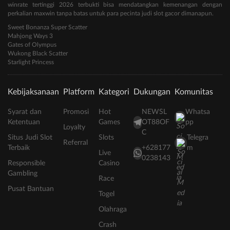
winrate tertinggi 2026 terbukti bisa mendatangkan kemenangan dengan
perkalian maxwin tanpa batas untuk para pecinta judi slot gacor dimanapun.
Sweet Bonanza Super Scatter
Mahjong Ways 3
Gates of Olympus
Wukong Black Scatter
Starlight Princess
Kebijaksanaan
Platform
Kategori
Dukungan
Komunitas
Syarat dan
Promosi
Hot
NEWSL
Whatsa
Ketentuan
Games
OT88OF
pp
Loyalty
C
Situs Judi Slot
Slots
Telegra
Referral
Terbaik
+628177
m
Live
0238143
Responsible
Casino
Gambling
Race
Pusat Bantuan
Togel
Olahraga
Crash