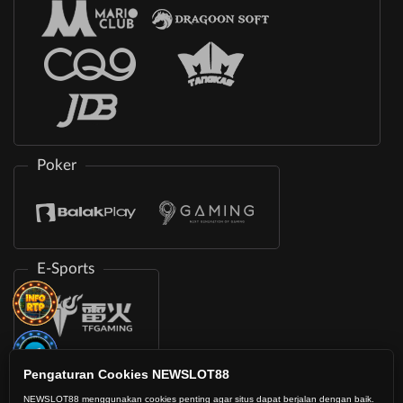
Poker
E-Sports
Sabung Ayam
Pengaturan Cookies NEWSLOT88
NEWSLOT88 menggunakan cookies penting agar situs dapat berjalan dengan baik.