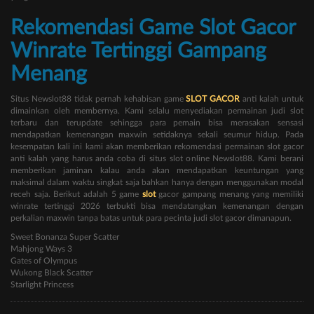
Rekomendasi Game Slot Gacor
Winrate Tertinggi Gampang
Menang
Situs Newslot88 tidak pernah kehabisan game
SLOT GACOR
anti kalah untuk
dimainkan oleh membernya. Kami selalu menyediakan permainan judi slot
terbaru dan terupdate sehingga para pemain bisa merasakan sensasi
mendapatkan kemenangan maxwin setidaknya sekali seumur hidup. Pada
kesempatan kali ini kami akan memberikan rekomendasi permainan slot gacor
anti kalah yang harus anda coba di situs slot online Newslot88. Kami berani
memberikan jaminan kalau anda akan mendapatkan keuntungan yang
maksimal dalam waktu singkat saja bahkan hanya dengan menggunakan modal
receh saja. Berikut adalah 5 game
slot
gacor gampang menang yang memiliki
winrate tertinggi 2026 terbukti bisa mendatangkan kemenangan dengan
perkalian maxwin tanpa batas untuk para pecinta judi slot gacor dimanapun.
Sweet Bonanza Super Scatter
Mahjong Ways 3
Gates of Olympus
Wukong Black Scatter
Starlight Princess