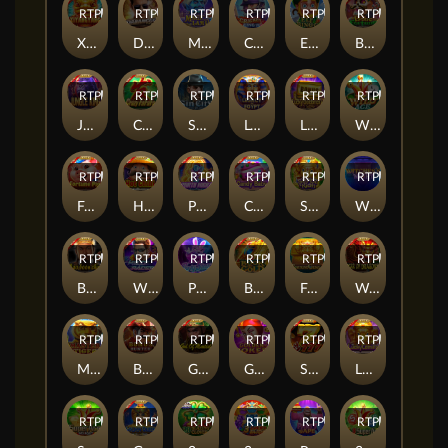
RTP
90%
RTP
87%
RTP
84%
RTP
81%
RTP
90%
RTP
86%
XiYangYang
Dabanggg
Magic Lamp
Cricket King 18
Elf Bingo
Bone Fortune
RTP
86%
RTP
92%
RTP
84%
RTP
88%
RTP
95%
RTP
96%
Jungle King
Crazy FaFaFa
Sin City
Legacy of Egypt
Lucky Goldbricks
Wild Ace
RTP
79%
RTP
93%
RTP
94%
RTP
91%
RTP
90%
RTP
90%
FortunePig
Hot Chilli
Party Night
Candy Baby
Super Rich
Witches Night
RTP
93%
RTP
83%
RTP
93%
RTP
95%
RTP
97%
RTP
83%
Bao boon chin
Wild Racer
Party Star
Book of Gold
Fortune Gems 3
War Of Dragons
RTP
84%
RTP
81%
RTP
87%
RTP
79%
RTP
93%
RTP
94%
Master Tiger
Bonus Hunter
God Of Martial
Golden Joker
SevenSevenSeven
Lucky Coming
RTP
98%
RTP
83%
RTP
85%
RTP
93%
RTP
87%
RTP
83%