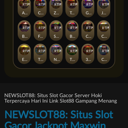
RTP
92%
RTP
91%
RTP
89%
RTP
81%
RTP
88%
RTP
97%
Arena Fighter
Crazy Pusher
Zeus
Trial of Phoenix
Gem Party
Jackpot Joker
RTP
82%
RTP
93%
RTP
80%
RTP
83%
RTP
90%
RTP
89%
Bangla Beauty
Fortune Tree
Samba
Bubble Beauty
Chin Shi Huang
Crazy Golden Bank
RTP
81%
RTP
91%
RTP
85%
RTP
88%
RTP
86%
RTP
85%
Egypt's Glow
Thor X
Neko Fortune
The Pig House
3 Coin Treasures
Cricket Sah 75
NEWSLOT88: Situs Slot Gacor Server Hoki
Terpercaya Hari Ini Link Slot88 Gampang Menang
NEWSLOT88: Situs Slot
Gacor Jackpot Maxwin