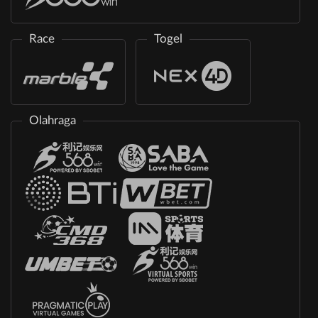
Race
Togel
Olahraga