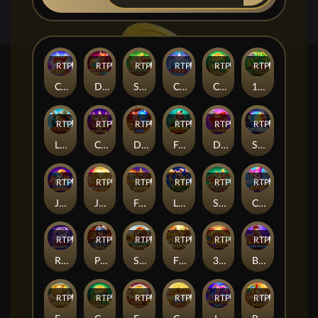
RTP
95%
RTP
90%
RTP
79%
RTP
82%
RTP
94%
RTP
87%
Crazy777 2
Devil Fire Bonu$ Coin
Super Ace 2
Crystal 777 DELUXE
Clover Coins 4x4
100 Blazing Clover
RTP
81%
RTP
90%
RTP
94%
RTP
80%
RTP
85%
RTP
83%
Lucky Macaw
Crown of Fortune
Devil Fire Twins
Fortune Hook Boom
Dice & Drop
Supernova
RTP
93%
RTP
81%
RTP
82%
RTP
83%
RTP
84%
RTP
97%
Joker's Fortune
Joker Coins Expanded
Fortune Garuda 1000
Lucky Caramelo
Super Ace SPEED
Circus Joker 4096
RTP
80%
RTP
91%
RTP
93%
RTP
79%
RTP
95%
RTP
84%
Rapid Gems 777
Pirate Queen 2
Safari King
FORTUNE GARUDA 500
3 Coin Treasures 2
Boxing King Title Match
RTP
95%
RTP
94%
RTP
96%
RTP
87%
RTP
89%
RTP
91%