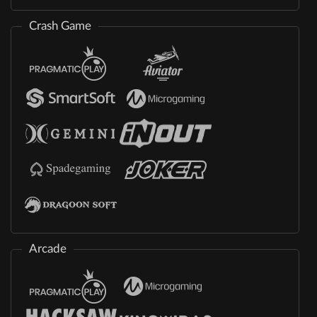
Crash Game
Arcade