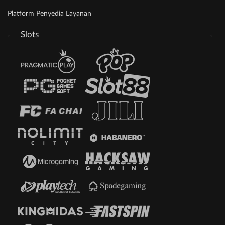
Platform Penyedia Layanan
Slots