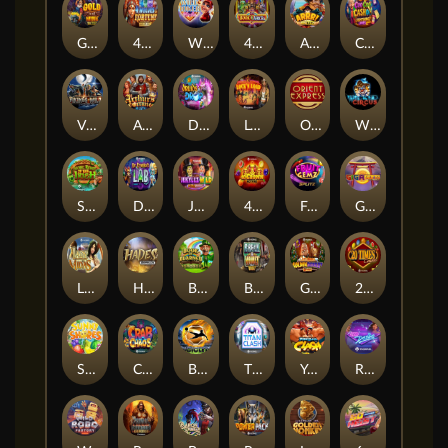
Gold Is All Mine 10K Ways
4 Wolves of Fortune
Wild Joker Stacks
4TP Book of AfricRa
ARRR!10K Ways
CooCoo Cashoo
Vikings go Wild
Arthur's Fortune
Druid’s Drop
Lock ‘n Load
Orient Express
Wicked Circus
Secret Riches of the Irish
Dr. Cranko’s Lab
Jekyllz Wild Ultranudge
40 Crown Hotfire
Fruit Gemz Splitz
Gigagong Gigablox
Lady Midas
Hades
Book of Blarney Gigablox
Break the Vault
Golden Donkey Christmas Xpand
20 Times Casino
Sunny Shores
Crab Chaos
Bicicleta
Titan Clash
Yokozuna Clash
Reel Desire