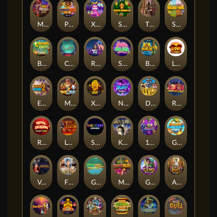
Money Mariachi Infinity Reels
Pharaoh’s Rage UltraSpins
XMAS Pop Delight
Super Crown 40
The Handsome Bandit
Seasons
Banana Twist
Cauldron
Ramses Retro
Spina Colada
Bob Marlin Goes Deep
Lions Gigablox
Easter Island 2
Midas VS Medusa WildEnergy
Xibalba
Neon Rush: Splitz
Desperate Dawgs
Robin Sherwood Marauders
Royal Dragon Infinity Reels
Legion Hot1
Suncatcher Gigablox
Krazy Klimber
10x Rewind
Golden Fish Tank 2 Gigablox
Valkyries
Five Clans
Gator Gold Deluxe Gigablox
Monster Blox
Gems Infinity Reels
Age Of Beasts Infinity Reels