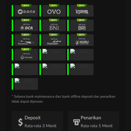
* Selama bank maintenance dan bank offline deposit dan penarikan
tidak dapat diproses
Deposit
Penarikan
Rata-rata 3 Menit
Rata-rata 5 Menit