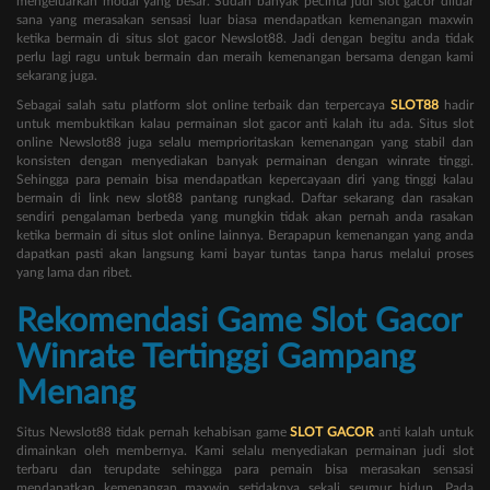
mengeluarkan modal yang besar. Sudah banyak pecinta judi slot gacor diluar
sana yang merasakan sensasi luar biasa mendapatkan kemenangan maxwin
ketika bermain di situs slot gacor Newslot88. Jadi dengan begitu anda tidak
perlu lagi ragu untuk bermain dan meraih kemenangan bersama dengan kami
sekarang juga.
Sebagai salah satu platform slot online terbaik dan terpercaya
SLOT88
hadir
untuk membuktikan kalau permainan slot gacor anti kalah itu ada. Situs slot
online Newslot88 juga selalu memprioritaskan kemenangan yang stabil dan
konsisten dengan menyediakan banyak permainan dengan winrate tinggi.
Sehingga para pemain bisa mendapatkan kepercayaan diri yang tinggi kalau
bermain di link new slot88 pantang rungkad. Daftar sekarang dan rasakan
sendiri pengalaman berbeda yang mungkin tidak akan pernah anda rasakan
ketika bermain di situs slot online lainnya. Berapapun kemenangan yang anda
dapatkan pasti akan langsung kami bayar tuntas tanpa harus melalui proses
yang lama dan ribet.
Rekomendasi Game Slot Gacor
Winrate Tertinggi Gampang
Menang
Situs Newslot88 tidak pernah kehabisan game
SLOT GACOR
anti kalah untuk
dimainkan oleh membernya. Kami selalu menyediakan permainan judi slot
terbaru dan terupdate sehingga para pemain bisa merasakan sensasi
mendapatkan kemenangan maxwin setidaknya sekali seumur hidup. Pada