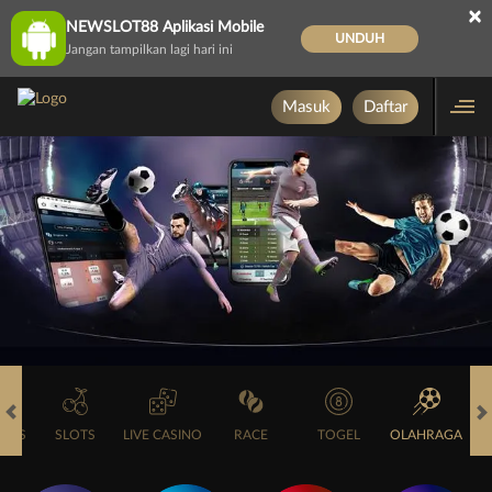
×
NEWSLOT88 Aplikasi Mobile
UNDUH
Jangan tampilkan lagi hari ini
Masuk
Daftar
MES
SLOTS
LIVE CASINO
RACE
TOGEL
OLAHRAGA
CR