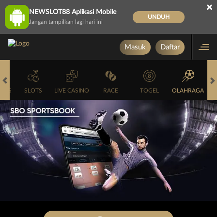
×
NEWSLOT88 Aplikasi Mobile
UNDUH
Jangan tampilkan lagi hari ini
Masuk
Daftar
MES
SLOTS
LIVE CASINO
RACE
TOGEL
OLAHRAGA
CR