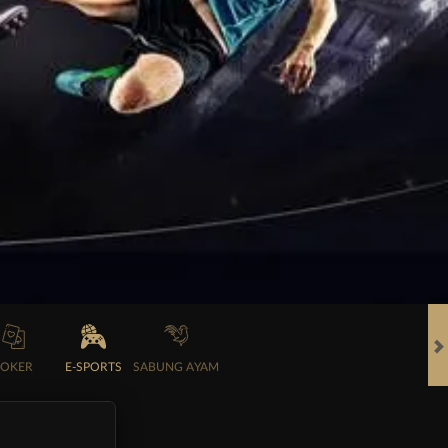
POKER
E-SPORTS
SABUNG AYAM