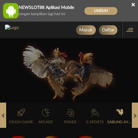
×
NEWSLOT88 Aplikasi Mobile
UNDUH
Jangan tampilkan lagi hari ini
Masuk
Daftar
AGA
CRASH GAME
ARCADE
POKER
E-SPORTS
SABUNG AYAM