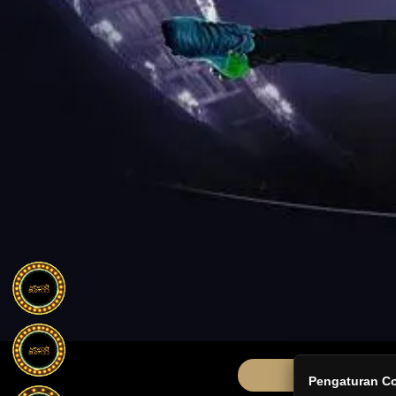
Pengaturan C