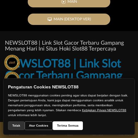
MAIN
MAIN (DESKTOP VER)
NEWSLOT88 | Link Slot Gacor Terbaru Gampang
Menang Hari Ini Situs Hoki Slot88 Terpercaya
NEWSLOT88 | Link Slot
Gacor Terbaru Gampang
Menang Hari Ini Situs
Pengaturan Cookies NEWSLOT88
NEWSLOT88 menggunakan cookies penting agar situs dapat berjalan dengan baik.
Hoki Slot88 Terpercaya
Dengan persetujuan Anda, kami juga dapat menggunakan cookies analitik untuk
memahami penggunaan situs, meningkatkan performa, serta memberikan
pengalaman yang lebih nyaman. Silakan membaca
Kebijakan Privasi NEWSLOT88
Selamat datang di
NEWSLOT88
rekomendasi situs slot gacor gampang menang
untuk informasi lebih lanjut.
hari ini dengan kualitas pelayanan terbaik yang menyediakan link new slot88
terpanas 2026. Newslot88 dikenal sebagai situs slot gacor anti kalah yang
Tolak
Atur Cookies
Terima Semua
mudah meraih keuntungan dalam waktu singkat. Banyak platform slot gacor
gampang menang terbaik tersedia disini yang bisa dimainkan tanpa harus
Beranda
Promosi
Masuk
Hub. Kami
Akun Saya