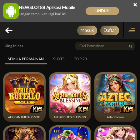
×
NEWSLOT88 Aplikasi Mobile
UNDUH
Jangan tampilkan lagi hari ini
Masuk
Daftar
King Midas
SEMUA PERMAINAN
SLOTS
TOP 20
AFRICAN BUFFALO 5000
APHRODITE’S BLESSING
Aztec Fortune