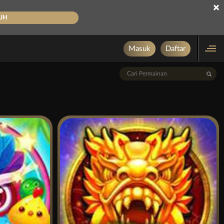
×
UH
Masuk
Daftar