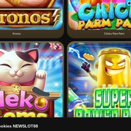
Kronos
Chicky Parm Parm
ookies NEWSLOT88