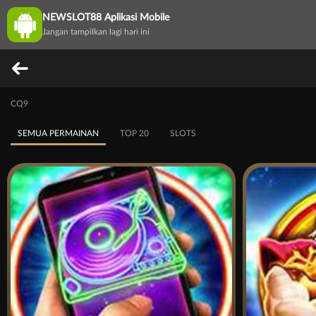
NEWSLOT88 Aplikasi Mobile
Jangan tampilkan lagi hari ini
CQ9
SEMUA PERMAINAN
TOP 20
SLOTS