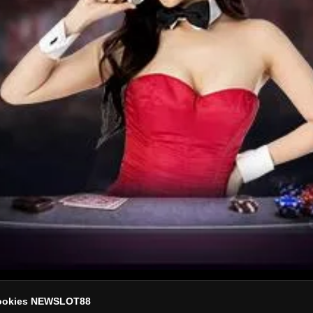
MAIN
ookies NEWSLOT88