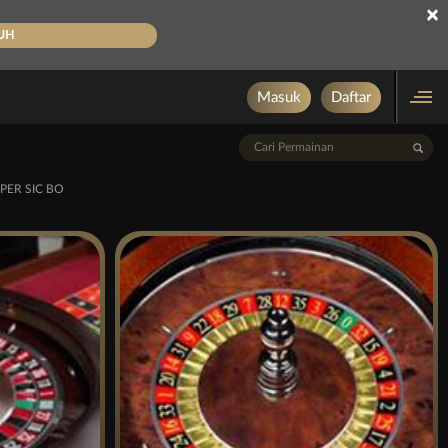
×
UH
Masuk
Daftar
PER SIC BO