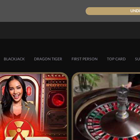
UND
BLACKJACK
DRAGON TIGER
FIRST PERSON
TOP CARD
SU