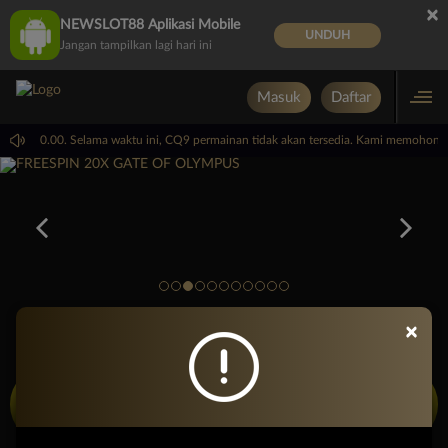
×
NEWSLOT88 Aplikasi Mobile
UNDUH
Jangan tampilkan lagi hari ini
Masuk
Daftar
ai 22.00.00. Selama waktu ini, CQ9 permainan tidak akan tersedia. Kami memohon 
×
JACKPOT
PLAY
IDR
12,734,877,094