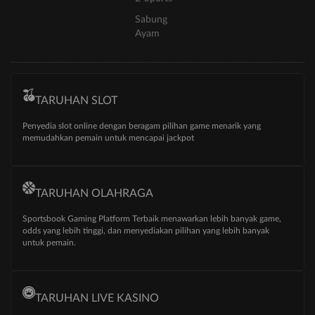
Sabung
Ayam
TARUHAN SLOT
Penyedia slot online dengan beragam pilihan game menarik yang
memudahkan pemain untuk mencapai jackpot
TARUHAN OLAHRAGA
Sportsbook Gaming Platform Terbaik menawarkan lebih banyak game,
odds yang lebih tinggi, dan menyediakan pilihan yang lebih banyak
untuk pemain.
TARUHAN LIVE KASINO