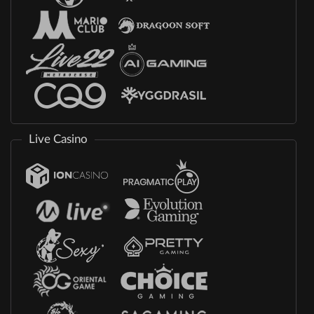
Live Casino