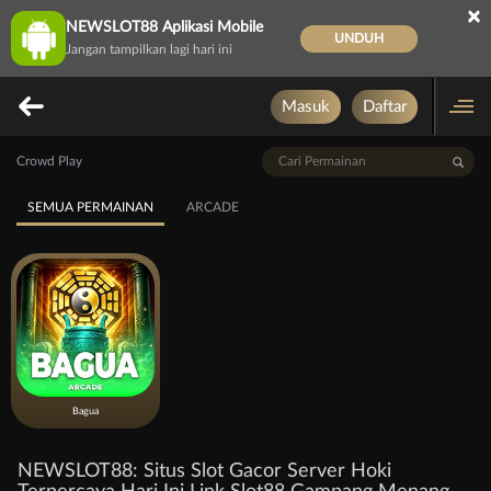
×
NEWSLOT88 Aplikasi Mobile
UNDUH
Jangan tampilkan lagi hari ini
Masuk
Daftar
Crowd Play
SEMUA PERMAINAN
ARCADE
Bagua
NEWSLOT88: Situs Slot Gacor Server Hoki