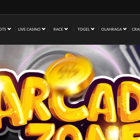
OTS
LIVE CASINO
RACE
TOGEL
OLAHRAGA
CRA