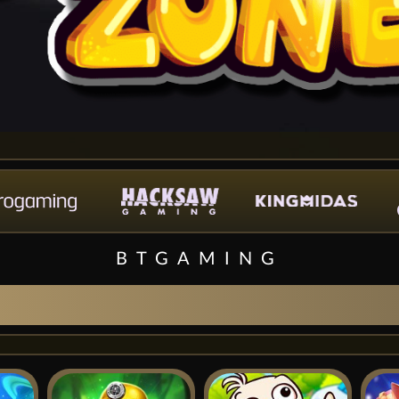
BTGAMING