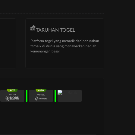
O
TARUHAN TOGEL
Platform togel yang menarik dari perusahan
terbaik di dunia yang menawarkan hadiah
kemenangan besar