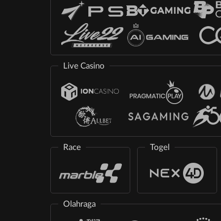
Live Casino
Race
Togel
Olahraga