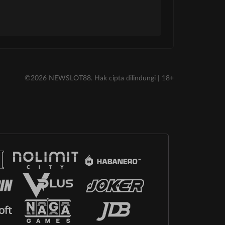
©2026 NEWSLOT88. Hak cipta dilindungi | 18+