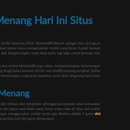
nang Hari Ini Situs
slot88 terpanas 2026. Newslot88 dikenal sebagai situs slot gacor
ainkan tanpa harus mengeluarkan modal yang besar. Sudah banyak
 Jadi dengan begitu anda tidak perlu lagi ragu untuk bermain dan
us slot online Newslot88 juga selalu memprioritaskan kemenangan
 tinggi kalau bermain di link new slot88 pantang rungkad. Daftar
un kemenangan yang anda dapatkan pasti akan langsung kami bayar
 Menang
slot terbaru dan terupdate sehingga para pemain bisa merasakan
lot gacor anti kalah yang harus anda coba di situs slot online
ngan menggunakan modal receh saja. Berikut adalah 5 game
slot
 pecinta judi slot gacor dimanapun.