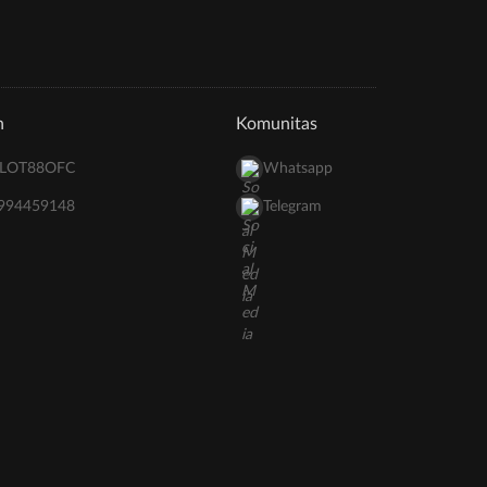
n
Komunitas
LOT88OFC
Whatsapp
994459148
Telegram