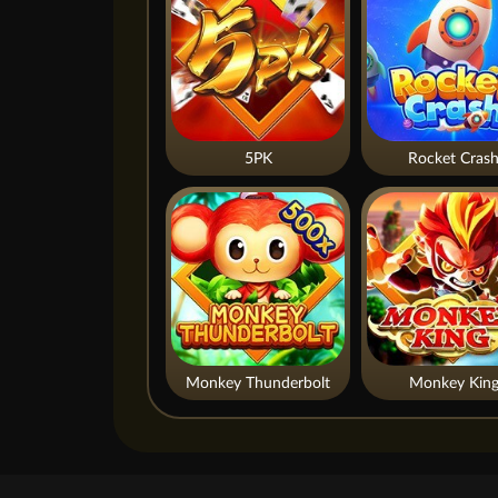
5PK
Rocket Cras
Monkey Thunderbolt
Monkey Kin