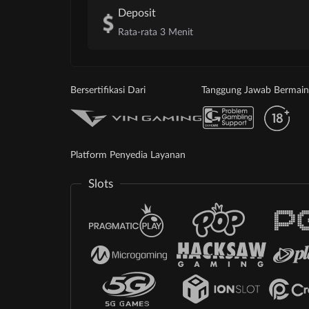
Deposit
Rata-rata 3 Menit
Bersertifikasi Dari
Tanggung Jawab Bermain
Platform Penyedia Layanan
Slots